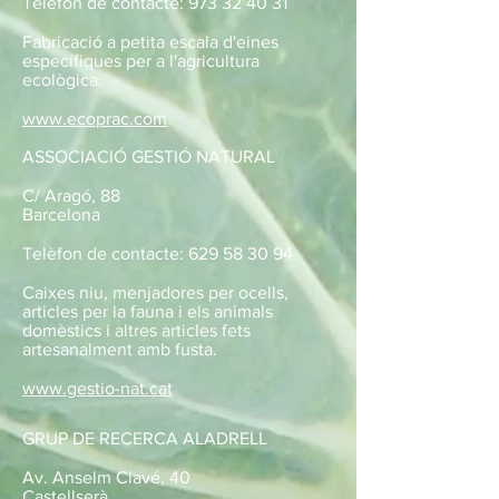
Telèfon de contacte:
973 32 40 31
Fabricació a petita escala d'eines
específiques per a l'agricultura
ecològica.
www.ecoprac.com
ASSOCIACIÓ GESTIÓ NATURAL
C/ Aragó, 88
Barcelona
Telèfon de contacte:
629 58 30 94
Caixes niu, menjadores per ocells,
articles per la fauna i els animals
domèstics i altres articles fets
artesanalment amb fusta.
www.gestio-nat.cat
GRUP DE RECERCA ALADRELL
Av. Anselm Clavé, 40
Castellserà