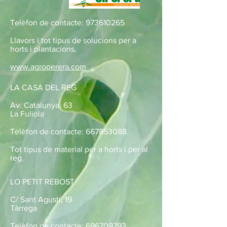
Telèfon de contacte:
973610265
Llavors i tot tipus de solucions per a
horts i plantacions.
www.agroperera.com
LA CASA DEL REG
Av. Catalunya, 63
La Fuliola
Telèfon de contacte:
667853088
Tot tipus de material per a horts i per al
reg.
LO PETIT REBOST
C/ Sant Agustí, 19
Tàrrega
Telèfon de contacte:
696709793