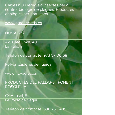
Caixes niu i refugis d'insectes per a
control biològic de plagues. Productes
ecològics per hort i jardí.
www.gardenbirds.es
NOVAGRY
Av. Catalunya, 40
La Fuliola
Telèfon de contacte:
973 57 00 68
Polvoritzadores de líquids.
www.novagry.com
PRODUCTES DEL PALLARS I PONENT
ROSOLEUM
C/ Mirasol, 5
La Pobla de Segur
Telèfon de contacte:
698 76 04 15