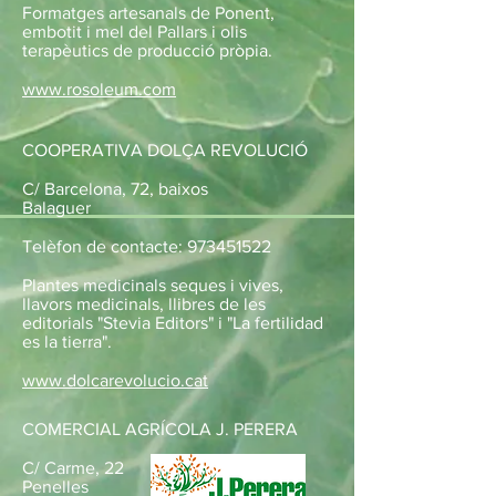
Formatges artesanals de Ponent,
embotit i mel del Pallars i olis
terapèutics de producció pròpia.
www.rosoleum.com
COOPERATIVA DOLÇA REVOLUCIÓ
C/ Barcelona, 72, baixos
Balaguer
Telèfon de contacte:
973451522
Plantes medicinals seques i vives,
llavors medicinals, llibres de les
editorials "Stevia Editors" i "La fertilidad
es la tierra".
www.dolcarevolucio.cat
COMERCIAL AGRÍCOLA J. PERERA
C/ Carme, 22
Penelles