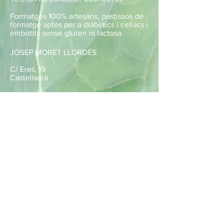
Formatges 100% artesans, pastissos de
formatge aptes per a diabètics i celíacs i
embotits sense gluten ni lactosa.
JOSEP MORET LLORDÉS
​C/ Eres, 19
Castellserà
Telèfon de contacte:
655820130
Horticultor especialitzat amb
horticultura ecològica. Verdura de
temporada.
ESPINA MAQUINARIA S.L
Polígon de Vila-Sana
Telèfon de contacte:
973710005
Maquinaria de jardineria i horticultura
www.espinamaquinaria.com