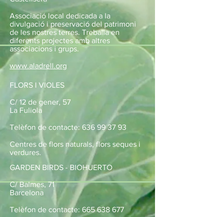
Associació local dedicada a la
divulgació i preservació del patrimoni
de les nostres terres. Treballa en
diferents projectes amb altres
associacions i grups.
www.aladrell.org
FLORS I VIOLES
C/ 12 de gener, 57
La Fuliola
Telèfon de contacte:
636 99 37 93
Centres de flors naturals, flors seques i
verdures.
GARDEN BIRDS - BIOHUERTO
C/ Balmes, 71
Barcelona
Telèfon de contacte:
665 638 677