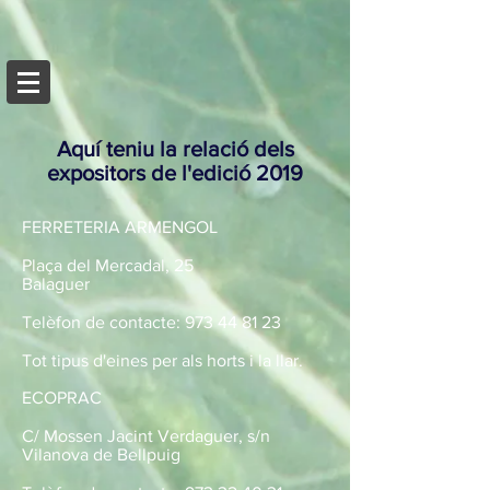
Aquí teniu la relació dels
expositors de l'edició 2019
FERRETERIA ARMENGOL
Plaça del Mercadal, 25
Balaguer
Telèfon de contacte:
973 44 81 23
Tot tipus d'eines per als horts i la llar.
ECOPRAC
C/ Mossen Jacint Verdaguer, s/n
Vilanova de Bellpuig