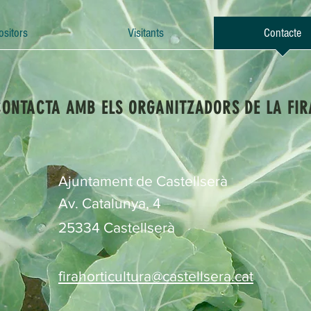
ositors
Visitants
Contacte
CONTACTA AMB ELS ORGANITZADORS DE LA FIR
Ajuntament de Castellserà
Av. Catalunya, 4
25334 Castellserà
firahorticultura@castellsera.cat