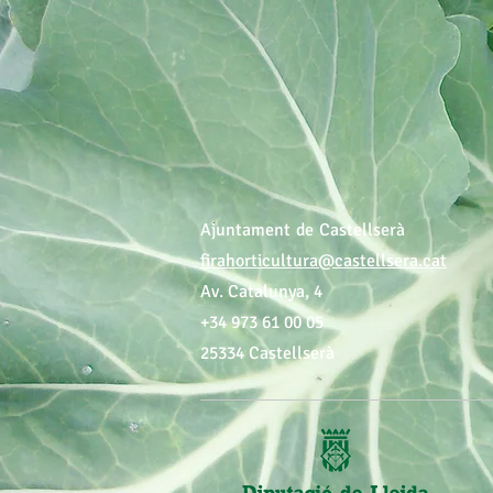
Ajuntament de Castellserà
firahorticultura@castellsera.cat
Av. C
+34 973 61 00 05
25334 Castellserà